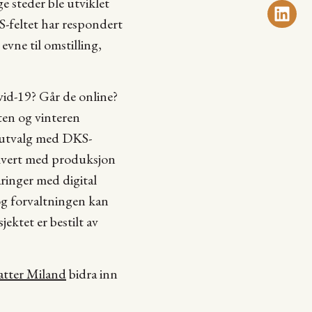
 steder ble utviklet
S-feltet har respondert
evne til omstilling,
vid-19? Går de online?
ten og vinteren
sk utvalg med DKS-
olvert med produksjon
ringer med digital
 og forvaltningen kan
ktet er bestilt av
atter Miland
bidra inn