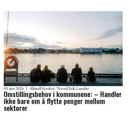
03. jun 2026
Aktuell forsker:
Trond Erik Lunder
Omstillingsbehov i kommunene: – Handler
ikke bare om å flytte penger mellom
sektorer