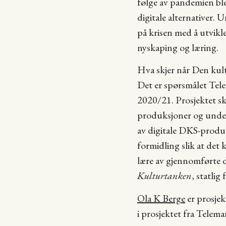
følge av pandemien ble
digitale alternativer.
på krisen med å utvikle
nyskaping og læring.
Hva skjer når Den kul
Det er spørsmålet Tele
2020/21. Prosjektet ska
produksjoner og under
av digitale DKS-produk
formidling slik at det 
lære av gjennomførte d
Kulturtanken
, statlig
Ola K Berge
er prosjekt
i prosjektet fra Telem