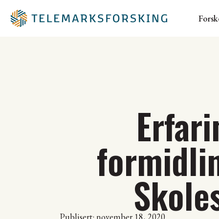
Forsk
Erfari
formidli
Skole
Publisert: november 18, 2020