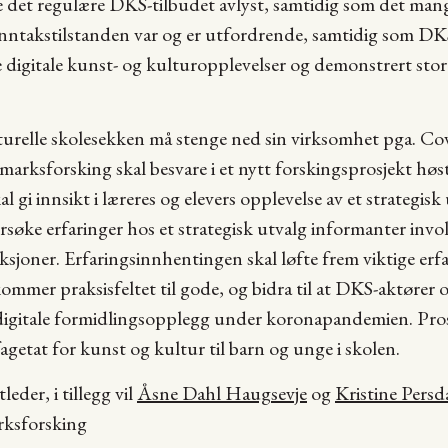
 det regulære DKS-tilbudet avlyst, samtidig som det mange
 Unntakstilstanden var og er utfordrende, samtidig som DK
 digitale kunst- og kulturopplevelser og demonstrert stor 
turelle skolesekken må stenge ned sin virksomhet pga. Co
marksforsking skal besvare i et nytt forskingsprosjekt høs
l gi innsikt i læreres og elevers opplevelse av et strategi
søke erfaringer hos et strategisk utvalg informanter inv
sjoner. Erfaringsinnhentingen skal løfte frem viktige erfa
kommer praksisfeltet til gode, og bidra til at DKS-aktører
igitale formidlingsopplegg under koronapandemien. Prosje
 fagetat for kunst og kultur til barn og unge i skolen.
leder, i tillegg vil
Åsne Dahl Haugsevje
og
Kristine Persd
arksforsking