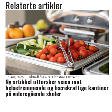
Relaterte artikler
07. aug 2026
Aktuell forsker:
Christine Hvitsand
Ny artikkel utforsker veien mot
helsefremmende og bærekraftige kantiner
på videregående skoler