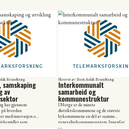
Aslak Brandtzæg
Skrevet av: Bent Aslak Brandtzæg
, samskaping
Interkommunalt
g av
samarbeid og
sektor
kommunestruktur
ng har gjennom
I Norge er de minste
t på hvordan
distriktskommunene og de største
r med innovasjon og
bykommunene en del av samme
 virkemidler som
generalistkommunesystem. Innenfor
ke resultater man
dette systemet er kommunene