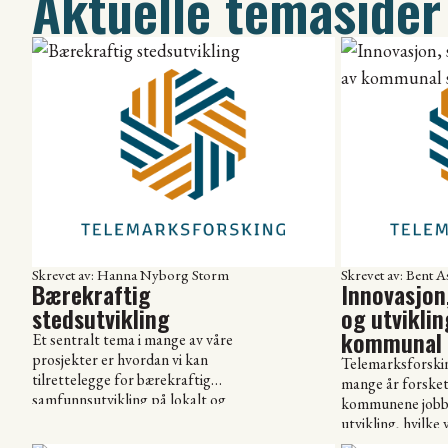
Aktuelle temasider
Skrevet av: Hanna Nyborg Storm
Skrevet av: Bent 
Bærekraftig
Innovasjon
stedsutvikling
og utviklin
kommunal 
Et sentralt tema i mange av våre
prosjekter er hvordan vi kan
Telemarksforski
tilrettelegge for bærekraftig
mange år forske
samfunnsutvikling på lokalt og
kommunene jobbe
regionalt nivå. Dette er en
utvikling, hvilke
problemstilling som går på tvers av
benyttes og hvil