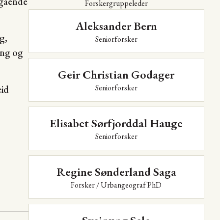
ngående
Forskergruppeleder
Aleksander Bern
g,
Seniorforsker
ing og
Geir Christian Godager
Seniorforsker
eid
Elisabet Sørfjorddal Hauge
Seniorforsker
Regine Sønderland Saga
Forsker / Urbangeograf PhD