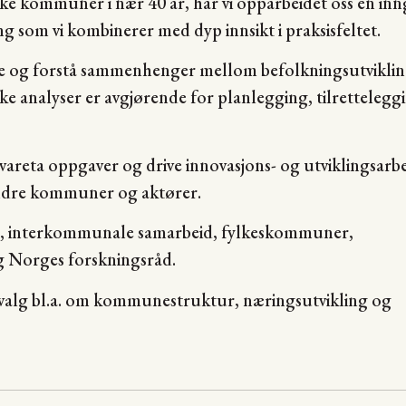
ke kommuner i nær 40 år, har vi opparbeidet oss en in
ng som vi kombinerer med dyp innsikt i praksisfeltet.
ere og forstå sammenhenger mellom befolkningsutviklin
like analyser er avgjørende for planlegging, tilrettelegg
ivareta oppgaver og drive innovasjons- og utviklingsarb
 andre kommuner og aktører.
r, interkommunale samarbeid, fylkeskommuner,
og Norges forskningsråd.
 utvalg bl.a. om kommunestruktur, næringsutvikling og