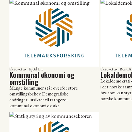
mange tema vi jobber med, som for
oppnår. Dette in
eksempel regionale analyser,
gevinstrealiserin
samfunnsplanlegging, innovasjon og
implementering a
samskaping. Begrepet bred
Samskaping har d
verdiskaping har også vært sentralt i
som går igjen på
en rekke prosjekter. […]
kommunekonferan
stortingsmelding
sektor. Samskapin
Skrevet av: Kjetil Lie
Skrevet av: Bent 
Kommunal økonomi og
Lokaldemo
omstilling
Lokaldemokrati o
i det norske sam
Mange kommuner står overfor store
hva som kan styr
omstillingsbehov. Demografiske
norske kommuner
endringer, utsikter til trangere
påvirkes av int
kommunal økonomi og økt
samarbeid og
konkurranse om arbeidskraft er bare
komunnestruktur
noen av utfordringene som bidrar til
årene har vi også
dette behovet. Vi produserer
former for styrin
kunnskap som hjelper kommunene