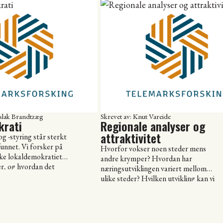
kluderer arbeid med
avhengig av å samarbeide med
g, spredning og
hverandre for å fylle sine roller. Vi
v innovasjoner.
forsker på hvordan kommunene, store
e siste årene et tema
som små, får dette samarbeidet til å
fungere optimalt og hvordan hver
ser og omtales i
enkelt kommune bør organisere seg
er om offentlig
for […]
g i offentlig […]
Aslak Brandtzæg
Skrevet av: Knut Vareide
krati
Regionale analyser og
attraktivitet
g -styring står sterkt
funnet. Vi forsker på
Hvorfor vokser noen steder mens
ke lokaldemokratiet i
andre krymper? Hvordan har
, og hvordan det
næringsutviklingen variert mellom
erkommunale
ulike steder? Hvilken utvikling kan vi
forvente framover? I de regionale
endringer. De senere
analysene beskriver vi og analyserer
 forsket på andre
utviklingen i et område med hensyn til
g, både flernivå- og
viktige utviklingstrekk: arbeidsplasser