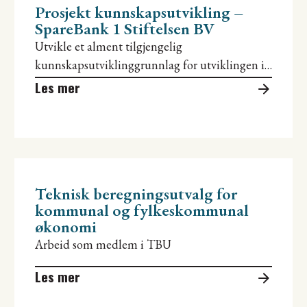
Prosjekt kunnskapsutvikling –
SpareBank 1 Stiftelsen BV
Utvikle et alment tilgjengelig
kunnskapsutviklinggrunnlag for utviklingen i
kommunene som inngår i sparebankstiftelsens
Les mer
område.
Teknisk beregningsutvalg for
kommunal og fylkeskommunal
økonomi
Arbeid som medlem i TBU
Les mer