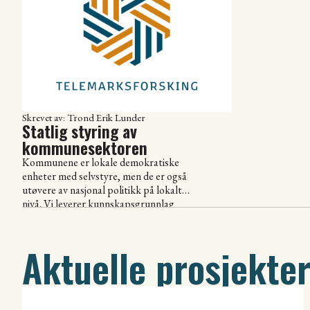
samstyring intern
med å løse disse utfordringene
kommunesektore
gjennom en lang rekke prosjekter for
kommunesektoren
enkeltkommuner om deres økonomi
Vi […]
og drift. Disse utredningene fokuserer
blant […]
Skrevet av: Trond Erik Lunder
Statlig styring av
kommunesektoren
Kommunene er lokale demokratiske
enheter med selvstyre, men de er også
utøvere av nasjonal politikk på lokalt
nivå. Vi leverer kunnskapsgrunnlag
som bidrar til å at kommunesektoren
når både nasjonale og lokale mål.
Nasjonale myndigheter har et
Aktuelle prosjekte
overordnet blikk på sektoren, og har
behov for kunnskap som bidrar til at
den helhetlige styringen av sektoren
[…]