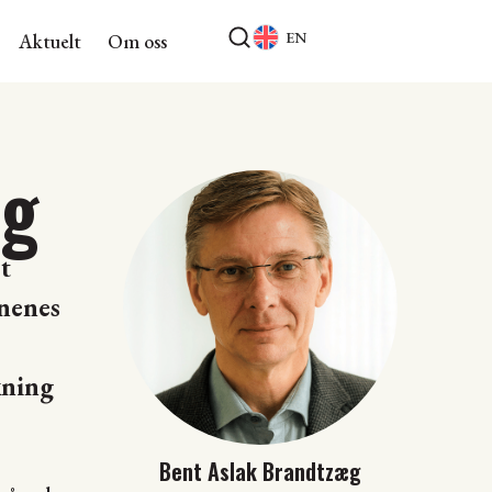
EN
Aktuelt
Om oss
ng
t
unenes
kning
Bent Aslak Brandtzæg