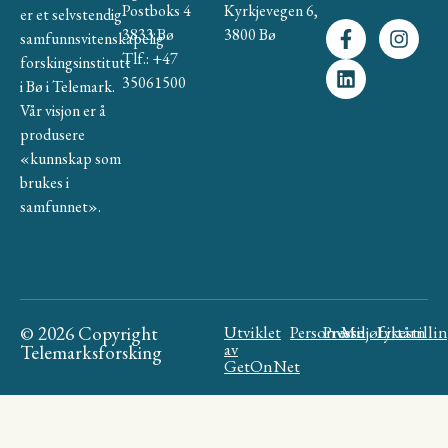
Postboks 4
Kyrkjevegen 6,
er et selvstendig
3833 Bø
3800 Bø
samfunnsvitenskapelig
Tlf.: +47
forskingsinstitutt
35061500
i Bø i Telemark.
Vår visjon er å
produsere
«kunnskap som
brukes i
samfunnet».
© 2026 Copyright
Utviklet
Personvern
Presse
Miljøfyrtårn
Likestilli
av
Telemarksforsking
GetOnNet