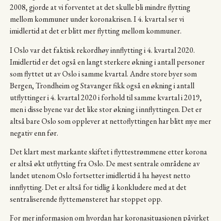
2008, gjorde at vi forventet at det skulle bli mindre flytting
mellom kommuner under koronakrisen. I 4. kvartal ser vi
imidlertid at det er blitt mer flytting mellom kommuner.
I Oslo var det faktisk rekordhøy innflytting i 4. kvartal 2020.
Imidlertid er det også en langt sterkere økning i antall personer
som flyttet ut av Oslo i samme kvartal. Andre store byer som
Bergen, Trondheim og Stavanger fikk også en økning i antall
utflyttinger i 4. kvartal 2020 i forhold til samme kvartal i 2019,
men i disse byene var det like stor økning i innflyttingen. Det er
altså bare Oslo som opplever at nettoflyttingen har blitt mye mer
negativ enn før.
Det klart mest markante skiftet i flyttestrømmene etter korona
er altså økt utflytting fra Oslo. De mest sentrale områdene av
landet utenom Oslo fortsetter imidlertid å ha høyest netto
innflytting. Det er altså for tidlig å konkludere med at det
sentraliserende flyttemønsteret har stoppet opp.
For mer informasjon om hvordan har koronasituasjonen påvirket