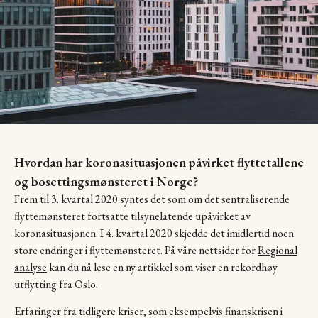
Hvordan har koronasituasjonen påvirket flyttetallene
og bosettingsmønsteret i Norge?
Frem til
3. kvartal 2020
syntes det som om det sentraliserende
flyttemønsteret fortsatte tilsynelatende upåvirket av
koronasituasjonen. I 4. kvartal 2020 skjedde det imidlertid noen
store endringer i flyttemønsteret. På våre nettsider for
Regional
analyse
kan du nå lese en ny artikkel som viser en rekordhøy
utflytting fra Oslo.
Erfaringer fra tidligere kriser, som eksempelvis finanskrisen i