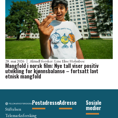
28. mai 2026
Aktuell forsker:
Line Elise Holmboe
Mangfold i norsk film: Nye tall viser positiv
utvikling for kjønnsbalanse – fortsatt lavt
etnisk mangfold
Postadresse
Adresse
Sosiale
medier
Stiftelsen
Telemarksforsking