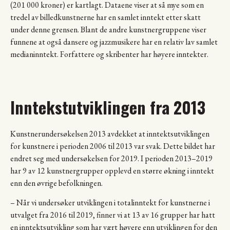
(201 000 kroner) er kartlagt. Dataene viser at så mye som en
tredel av billedkunstnerne har en samlet inntekt etter skatt
under denne grensen. Blant de andre kunstnergruppene viser
funnene at også dansere og jazzmusikere har en relativ lav samlet
medianinntekt. Forfattere og skribenter har høyere inntekter.
Inntekstutviklingen fra 2013
Kunstnerundersøkelsen 2013 avdekket at inntektsutviklingen
for kunstnere i perioden 2006 til 2013 var svak. Dette bildet har
endret seg med undersøkelsen for 2019. I perioden 2013–2019
har 9 av 12 kunstnergrupper opplevd en større økning i inntekt
enn den øvrige befolkningen.
– Når vi undersøker utviklingen i totalinntekt for kunstnerne i
utvalget fra 2016 til 2019, finner vi at 13 av 16 grupper har hatt
en inntektsutvikling som har vært høyere enn utviklingen for den