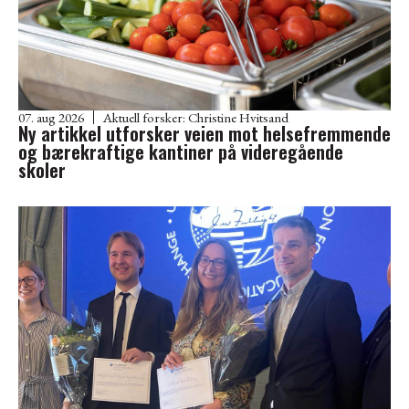
07. aug 2026
Aktuell forsker:
Christine Hvitsand
Ny artikkel utforsker veien mot helsefremmende
og bærekraftige kantiner på videregående
skoler