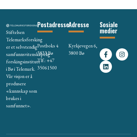
Postadresse
Adresse
Sosiale
medier
Stiftelsen
Telemarksforsking
Postboks 4
Kyrkjevegen 6,
er et selvstendig
3833 Bø
3800 Bø
samfunnsvitenskapelig
Tlf.: +47
forskingsinstitutt
35061500
i Bø i Telemark.
Vår visjon er å
produsere
«kunnskap som
brukes i
samfunnet».