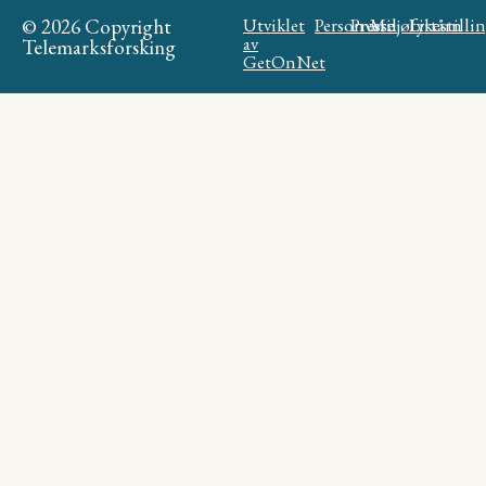
© 2026 Copyright
Utviklet
Personvern
Presse
Miljøfyrtårn
Likestilli
av
Telemarksforsking
GetOnNet