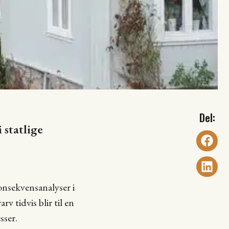
 statlige
onsekvensanalyser i
v tidvis blir til en
sser.