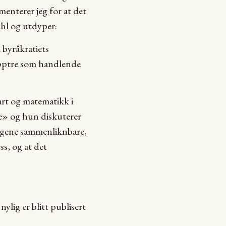
menterer jeg for at det
ahl og utdyper:
 byråkratiets
opptre som handlende
art og matematikk i
ne» og hun diskuterer
 fagene sammenliknbare,
s, og at det
nylig er blitt publisert