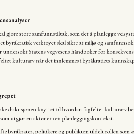
ensanalyser
kal gjøre store samfunnstiltak, som det å planlegge veisyst
t byråkratisk verktøyet skal sikre at miljø og samfunnsø
ar undersøkt Statens vegvesens håndbøker for konsekvens
feltet kulturarv når det innlemmes i byråkratiets kunnsk
grepet
ke diskusjonen knyttet til hvordan fagfeltet kulturarv b
 som utgjør en aktør er i en planleggingskontekst.
 ofte byråkrater, politikere og publikum tildelt rollen so