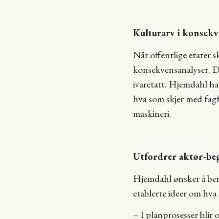
Kulturarv i konsekv
Når offentlige etater s
konsekvensanalyser. De
ivaretatt. Hjemdahl h
hva som skjer med fag
maskineri.
Utfordrer aktør-be
Hjemdahl ønsker å beri
etablerte ideer om hva
– I planprosesser blir