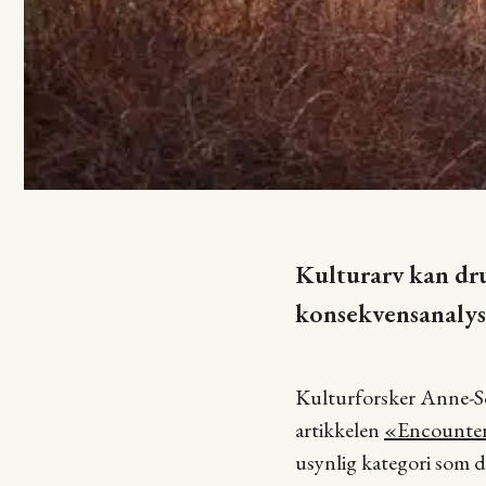
Kulturarv kan dru
konsekvensanalyse
Kulturforsker Anne-Sof
artikkelen
«Encounteri
usynlig kategori som d