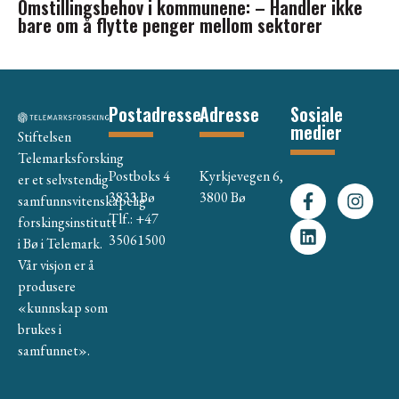
Omstillingsbehov i kommunene: – Handler ikke
bare om å flytte penger mellom sektorer
Postadresse
Adresse
Sosiale
medier
Stiftelsen
Telemarksforsking
Postboks 4
Kyrkjevegen 6,
er et selvstendig
3833 Bø
3800 Bø
samfunnsvitenskapelig
Tlf.: +47
forskingsinstitutt
35061500
i Bø i Telemark.
Vår visjon er å
produsere
«kunnskap som
brukes i
samfunnet».