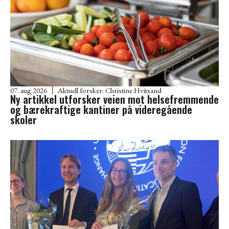
07. aug 2026
Aktuell forsker:
Christine Hvitsand
Ny artikkel utforsker veien mot helsefremmende
og bærekraftige kantiner på videregående
skoler