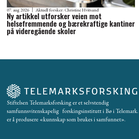
07. aug 2026
Aktuell forsker:
Christine Hvitsand
Ny artikkel utforsker veien mot
helsefremmende og bærekraftige kantiner
på videregående skoler
Stiftelsen Telemarksforsking er et selvstendig
samfunnsvitenskapelig forskingsinstitutt i Bø i Telemark. 
er å produsere «kunnskap som brukes i samfunnet».