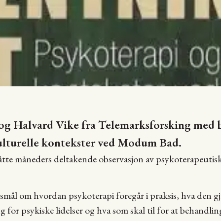
og Halvard Vike fra Telemarksforsking med
ulturelle kontekster ved Modum Bad.
er åtte måneders deltakende observasjon av psykoterapeuti
ørsmål om hvordan psykoterapi foregår i praksis, hva den
for psykiske lidelser og hva som skal til for at behandling