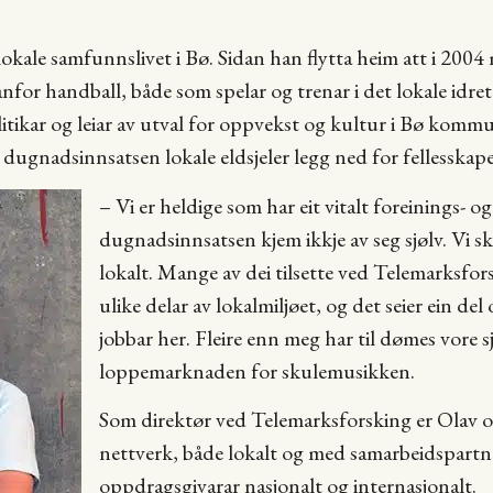
 lokale samfunnslivet i Bø. Sidan han flytta heim att i 200
nfor handball, både som spelar og trenar i det lokale idrett
ikar og leiar av utval for oppvekst og kultur i Bø komm
 og dugnadsinnsatsen lokale eldsjeler legg ned for fellesskap
– Vi er heldige som har eit vitalt foreinings- o
dugnadsinnsatsen kjem ikkje av seg sjølv. Vi skal
lokalt. Mange av dei tilsette ved Telemarksfors
ulike delar av lokalmiljøet, og det seier ein de
jobbar her. Fleire enn meg har til dømes vore s
loppemarknaden for skulemusikken.
Som direktør ved Telemarksforsking er Olav o
nettverk, både lokalt og med samarbeidspartn
oppdragsgivarar nasjonalt og internasjonalt.