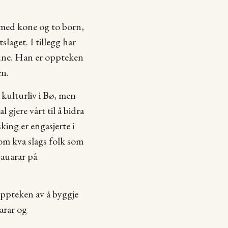
4 med kone og to born,
slaget. I tillegg har
une. Han er oppteken
en.
g kulturliv i Bø, men
 gjere vårt til å bidra
king er engasjerte i
l om kva slags folk som
jauarar på
ppteken av å byggje
arar og