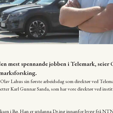
en mest spennande jobben i Telemark, seier 
emarksforsking.
Olav Lahus sin første arbeidsdag som direktør ved Telem
etter Karl Gunnar Sanda, som har vore direktør ved institu
ksen i Bø. Han er utdanna Dr.ing innanfor bygg frå NTN