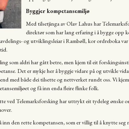
Byggjer kompetansemiljø
Med tilsetjinga av Olav Lahus har Telemarksfo
direktør som har lang erfaring i å bygge opp
m avdelings- og utviklingsleiar i Rambøll, kor ordreboka var 
tid.
eling som aldri har gått betre, men kjem til eit forskingsins
nse. Det er mykje her å byggje vidare på og utvikle vidar
end med både dei tilsette og nettverket rundt oss. Vi kjem 
ansemiljøet og få inn enda fleire flinke folk.
ette ved Telemarksforsking har uttrykt eit tydeleg ønske o
mover.
å inn den rette kompetansen, som er villig til å knytte seg n