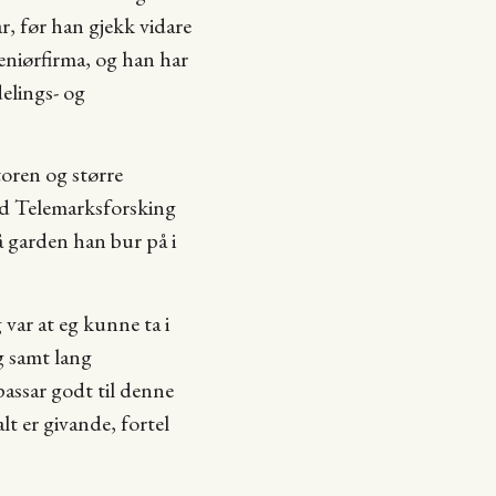
, før han gjekk vidare
geniørfirma, og han har
delings- og
ktoren og større
ved Telemarksforsking
å garden han bur på i
var at eg kunne ta i
g samt lang
assar godt til denne
lt er givande, fortel