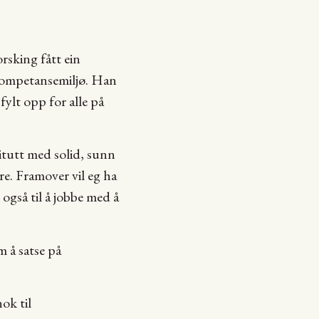
rsking fått ein
 kompetansemiljø. Han
fylt opp for alle på
titutt med solid, sunn
e. Framover vil eg ha
også til å jobbe med å
m å satse på
ok til