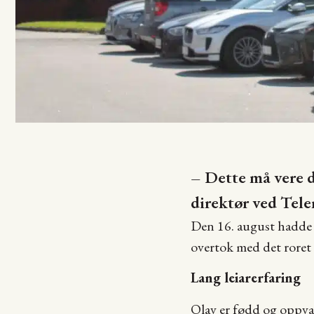
– Dette må vere d
direktør ved Tel
Den 16. august hadde 
overtok med det roret 
Lang leiarerfaring
Olav er fødd og oppva