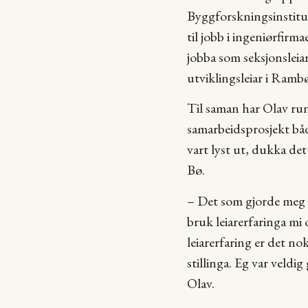
Byggforskningsinstitut
til jobb i ingeniørfirm
jobba som seksjonsleiar
utviklingsleiar i Rambø
Til saman har Olav rundt
samarbeidsprosjekt båd
vart lyst ut, dukka de
Bø.
– Det som gjorde meg n
bruk leiarerfaringa m
leiarerfaring er det n
stillinga. Eg var veldig
Olav.