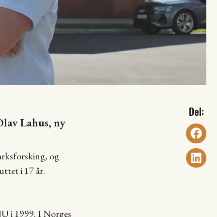
Olav Lahus, ny
arksforsking, og
ttet i 17 år.
U i 1999. I Norges