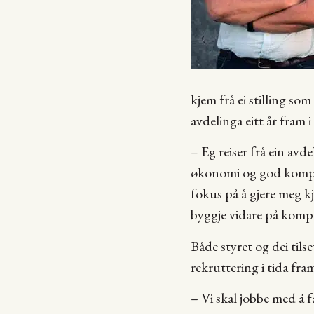
kjem frå ei stilling so
avdelinga eitt år fram i 
– Eg reiser frå ein avd
økonomi og god kompeta
fokus på å gjere meg kj
byggje vidare på kompet
Både styret og dei tils
rekruttering i tida fra
– Vi skal jobbe med å f