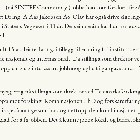
t (nå SINTEF Community ) jobba han som forskar i fire år
aet Dr.ing. A.Aas Jakobsen AS. Olav har også drive eige in
 i Statens Vegvesen i 11 år. Dei seinare åra har han vore av
ll.
 15 års leiarerfaring, i tillegg til erfaring frå instituttse
e nasjonalt og internasjonalt. Da stillinga som direktør 
t opp ein særs interessant jobbmoglegheit i gangavstand fr
ysgjerrig på stillinga som direktør ved Telemarksforsking 
i opp mot forsking. Kombinasjonen PhD og forskarerfarin
ok ikkje så mange som har, og nettopp den kombinasjonen p
 glad for å få jobben. Det å kunne jobbe lokalt og bidra loka