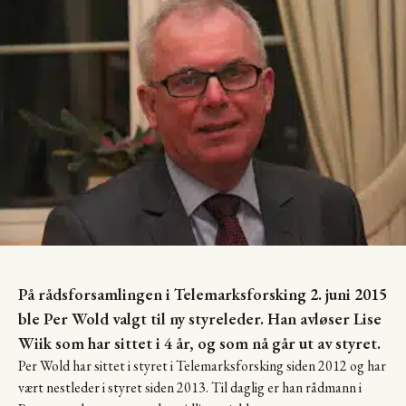
På rådsforsamlingen i Telemarksforsking 2. juni 2015
ble Per Wold valgt til ny styreleder. Han avløser Lise
Wiik som har sittet i 4 år, og som nå går ut av styret.
Per Wold har sittet i styret i Telemarksforsking siden 2012 og har
vært nestleder i styret siden 2013. Til daglig er han rådmann i