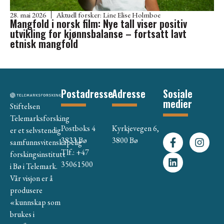
28. mai 2026
Aktuell forsker:
Line Elise Holmboe
Mangfold i norsk film: Nye tall viser positiv
utvikling for kjønnsbalanse – fortsatt lavt
etnisk mangfold
Postadresse
Adresse
Sosiale
medier
Stiftelsen
Telemarksforsking
Postboks 4
Kyrkjevegen 6,
er et selvstendig
3833 Bø
3800 Bø
samfunnsvitenskapelig
Tlf.: +47
forskingsinstitutt
35061500
i Bø i Telemark.
Vår visjon er å
produsere
«kunnskap som
brukes i