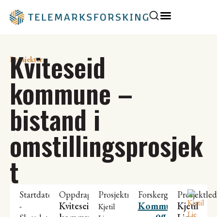
Kviteseid
Prosjekter
kommune –
bistand i
omstillingsprosjek
t
Startdato
Oppdragsgiver
Prosjektmedarbeidere
Forskergrupper
Prosjektled
Kviteseid
Kommunal
Kjetil
-
Kjetil
og