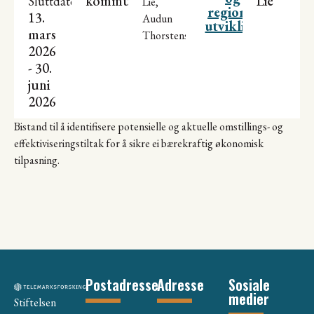
kommune
Lie
Sluttdato
Lie,
regional
13.
Audun
utvikling
mars
Thorstensen
2026
- 30.
juni
2026
Bistand til å identifisere potensielle og aktuelle omstillings- og
effektiviseringstiltak for å sikre ei bærekraftig økonomisk
tilpasning.
Postadresse
Adresse
Sosiale
medier
Stiftelsen