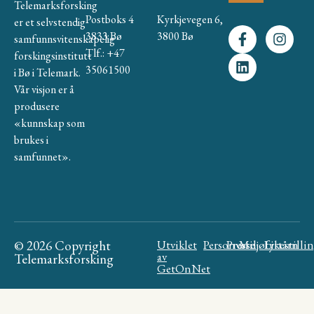
Telemarksforsking
Postboks 4
Kyrkjevegen 6,
er et selvstendig
3833 Bø
3800 Bø
samfunnsvitenskapelig
Tlf.: +47
forskingsinstitutt
35061500
i Bø i Telemark.
Vår visjon er å
produsere
«kunnskap som
brukes i
samfunnet».
© 2026 Copyright
Utviklet
Personvern
Presse
Miljøfyrtårn
Likestilli
av
Telemarksforsking
GetOnNet