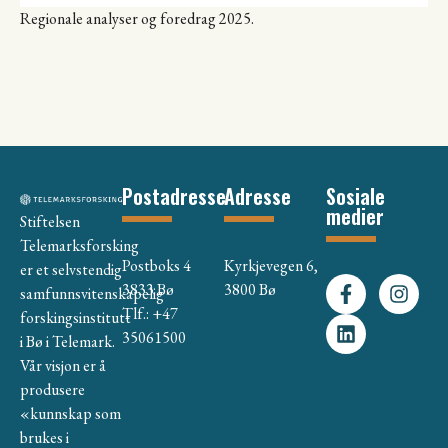
Regionale analyser og foredrag 2025.
Postadresse
Adresse
Sosiale
medier
Stiftelsen
Telemarksforsking
Postboks 4
Kyrkjevegen 6,
er et selvstendig
3833 Bø
3800 Bø
samfunnsvitenskapelig
Tlf.: +47
forskingsinstitutt
35061500
i Bø i Telemark.
Vår visjon er å
produsere
«kunnskap som
brukes i