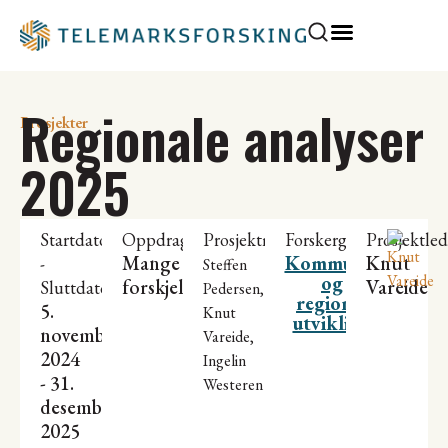
Regionale analyser
Prosjekter
2025
Startdato
Oppdragsgiver
Prosjektmedarbeidere
Forskergrupper
Prosjektled
Mange
Kommunal
Knut
-
Steffen
og
forskjellige
Vareide
Sluttdato
Pedersen,
regional
5.
Knut
utvikling
november
Vareide,
2024
Ingelin
- 31.
Westeren
desember
2025