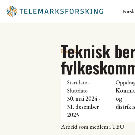
Forsk
Teknisk be
Prosjekter
fylkeskom
Startdato -
Oppdrag
Kommu
Sluttdato
30. mai 2024 -
og
31. desember
distrik
2025
Arbeid som medlem i TBU