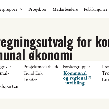
ergrupper
Prosjekter
Medarbeidere
Publikasjoner
regningsutvalg for k
munal økonomi
sgiver
Prosjektmedarbeidere
Forskergrupper
Pro
nal-
Kommunal
Tro
Trond Erik
og regional
Lu
Lunder
utvikling
tsdepartementet