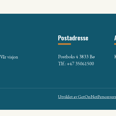
Postadresse
Postboks 4 3833 Bø
Vår visjon
Tlf.: +47 35061500
Utviklet av
GetOnNet
Personver