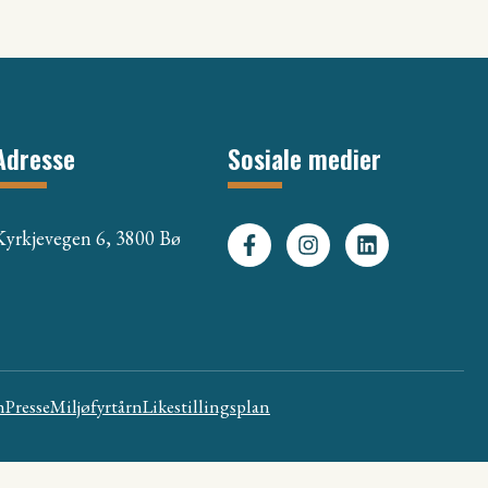
Adresse
Sosiale medier
Kyrkjevegen 6, 3800 Bø
n
Presse
Miljøfyrtårn
Likestillingsplan