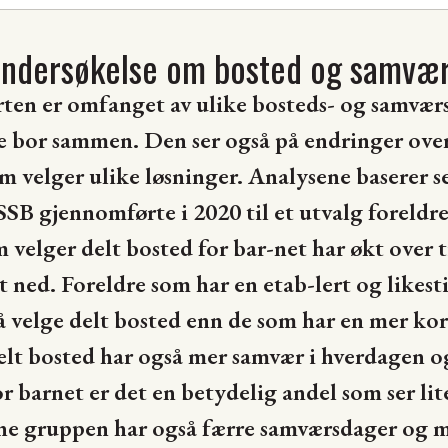
undersøkelse om bosted og samvær
en er omfanget av ulike bosteds- og samværs
e bor sammen. Den ser også på endringer over
m velger ulike løsninger. Analysene baserer s
SB gjennomførte i 2020 til et utvalg foreldre
 velger delt bosted for bar-net har økt over 
 ned. Foreldre som har en etab-lert og likesti
å velge delt bosted enn de som har en mer kort
lt bosted har også mer samvær i hverdagen og 
or barnet er det en betydelig andel som ser lite
e gruppen har også færre samværsdager og m