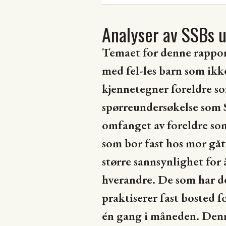
Analyser av SSBs 
Temaet for denne rapport
med fel-les barn som ikk
kjennetegner foreldre so
spørreundersøkelse som S
omfanget av foreldre som
som bor fast hos mor gått
større sannsynlighet for 
hverandre. De som har de
praktiserer fast bosted f
én gang i måneden. Denn