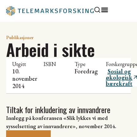
Publikasjoner
Arbeid i sikte
Utgitt
ISBN
Type
Forskergrupp
10.
Foredrag
Sosial og
økologisk
november
bærekraft
2014
Tiltak for inkludering av innvandrere
Innlegg på konferansen «Slik lykkes vi med
sysselsetting av innvandrere», november 2014.