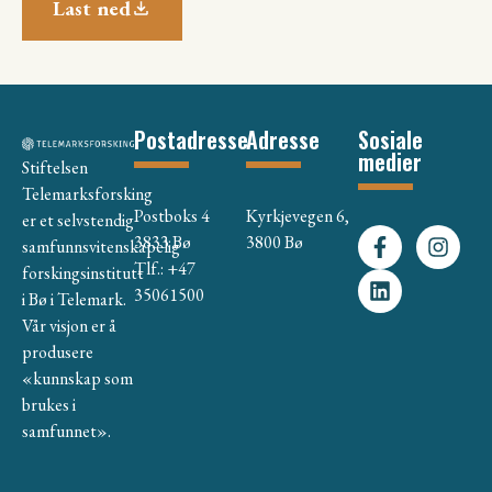
Last ned
Postadresse
Adresse
Sosiale
medier
Stiftelsen
Telemarksforsking
Postboks 4
Kyrkjevegen 6,
er et selvstendig
3833 Bø
3800 Bø
samfunnsvitenskapelig
Tlf.: +47
forskingsinstitutt
35061500
i Bø i Telemark.
Vår visjon er å
produsere
«kunnskap som
brukes i
samfunnet».