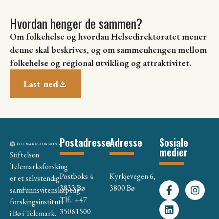
Hvordan henger de sammen?
Om folkehelse og hvordan Helsedirektoratet mener
denne skal beskrives, og om sammenhengen mellom
folkehelse og regional utvikling og attraktivitet.
Last ned
Postadresse
Adresse
Sosiale
medier
Stiftelsen
Telemarksforsking
Postboks 4
Kyrkjevegen 6,
er et selvstendig
3833 Bø
3800 Bø
samfunnsvitenskapelig
Tlf.: +47
forskingsinstitutt
35061500
i Bø i Telemark.