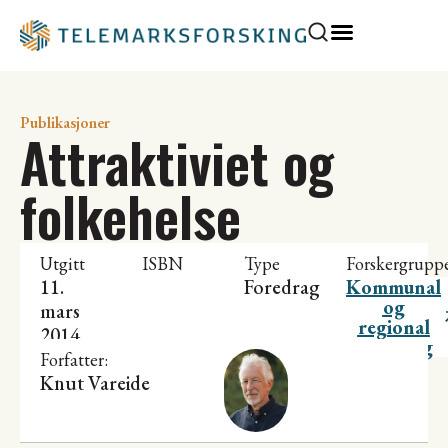
Publikasjoner
Attraktiviet og
folkehelse
Utgitt
ISBN
Type
Forskergrupp
11.
Foredrag
Kommunal
og
mars
regional
2014
utvikling
Forfatter:
Knut Vareide