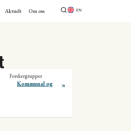
EN
Aktuelt
Om oss
t
Forskergrupper
Kommunal og
regional utvikling