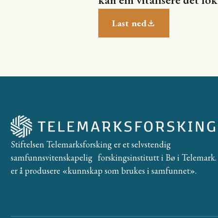
Last ned
Stiftelsen Telemarksforsking er et selvstendig
samfunnsvitenskapelig forskingsinstitutt i Bø i Telemark. 
er å produsere «kunnskap som brukes i samfunnet».