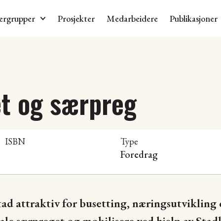
ergrupper
Prosjekter
Medarbeidere
Publikasjoner
et og særpreg
ISBN
Type
Foredrag
stad attraktiv for busetting, næringsutvikling
okale særpreget og mobilisere ved hjelp av St