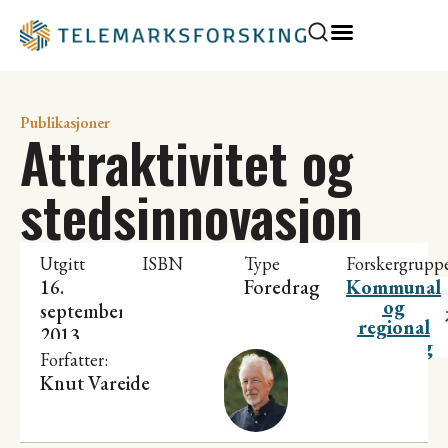
Publikasjoner
Attraktivitet og
stedsinnovasjon
Utgitt
ISBN
Type
Forskergrupp
16.
Foredrag
Kommunal
og
september
regional
2013
utvikling
Forfatter:
Knut Vareide