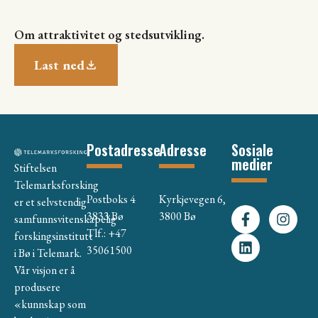
Om attraktivitet og stedsutvikling.
Last ned
Postadresse
Adresse
Sosiale
medier
Stiftelsen
Telemarksforsking
Postboks 4
Kyrkjevegen 6,
er et selvstendig
3833 Bø
3800 Bø
samfunnsvitenskapelig
Tlf.: +47
forskingsinstitutt
35061500
i Bø i Telemark.
Vår visjon er å
produsere
«kunnskap som