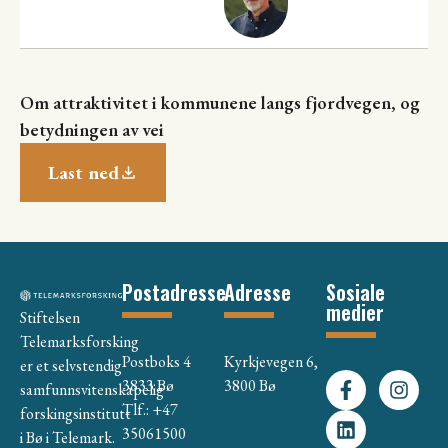
Om attraktivitet i kommunene langs fjordvegen, og
betydningen av vei
Last ned
Postadresse
Adresse
Sosiale
medier
Stiftelsen
Telemarksforsking
Postboks 4
Kyrkjevegen 6,
er et selvstendig
3833 Bø
3800 Bø
samfunnsvitenskapelig
Tlf.: +47
forskingsinstitutt
35061500
i Bø i Telemark.