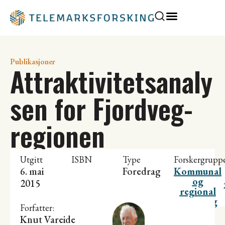
Publikasjoner
Attraktivitetsanaly
sen for Fjordveg-
regionen
Utgitt
ISBN
Type
Forskergrupp
6. mai
Foredrag
Kommunal
og
2015
regional
utvikling
Forfatter:
Knut Vareide