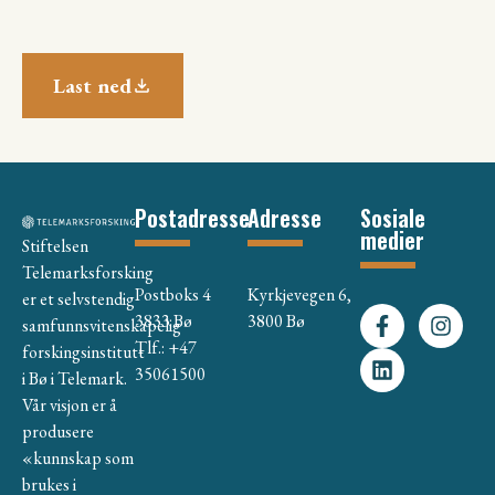
Last ned
Postadresse
Adresse
Sosiale
medier
Stiftelsen
Telemarksforsking
Postboks 4
Kyrkjevegen 6,
er et selvstendig
3833 Bø
3800 Bø
samfunnsvitenskapelig
Tlf.: +47
forskingsinstitutt
35061500
i Bø i Telemark.
Vår visjon er å
produsere
«kunnskap som
brukes i