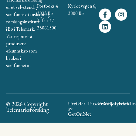
Postboks 4
Kyrkjevegen 6,
er et selvstendig
3833 Bø
3800 Bø
samfunnsvitenskapelig
Tlf.: +47
forskingsinstitutt
35061500
i Bø i Telemark.
Vår visjon er å
produsere
«kunnskap som
brukes i
samfunnet».
© 2026 Copyright
Utviklet
Personvern
Presse
Miljøfyrtårn
Likestilli
av
Telemarksforsking
GetOnNet