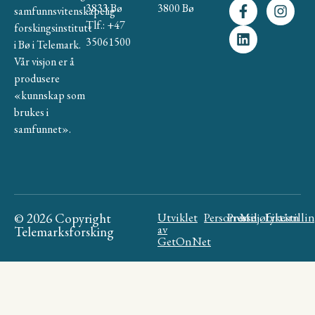
3833 Bø
3800 Bø
samfunnsvitenskapelig
Tlf.: +47
forskingsinstitutt
35061500
i Bø i Telemark.
Vår visjon er å
produsere
«kunnskap som
brukes i
samfunnet».
© 2026 Copyright
Utviklet
Personvern
Presse
Miljøfyrtårn
Likestilli
av
Telemarksforsking
GetOnNet