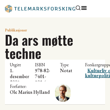
Publikasjoner
Da ars møtte
techne
Utgitt
ISBN
Type
Forskergrupp
1.
978-82-
Notat
Kulturliv 
kulturpolit
desember
7401-
2009
305-6
Forfatter:
Ole Marius Hylland