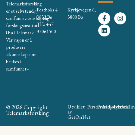
Telemarksforsking
Postboks 4
Kyrkjevegen 6,
er et selvstendig
3833 Bø
3800 Bø
samfunnsvitenskapelig
Tlf.: +47
forskingsinstitutt
35061500
i Bø i Telemark.
Vår visjon er å
produsere
«kunnskap som
brukes i
samfunnet».
© 2026 Copyright
Utviklet
Personvern
Presse
Miljøfyrtårn
Likestilli
av
Telemarksforsking
GetOnNet