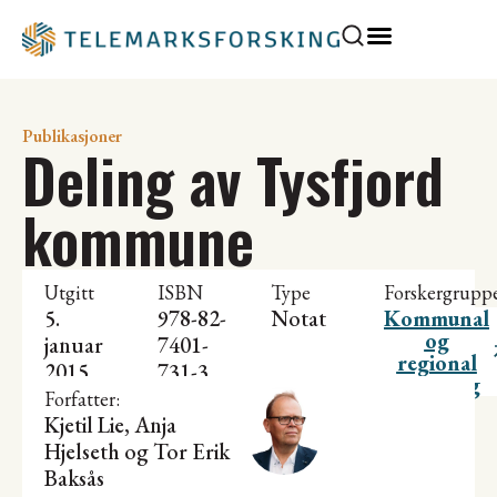
Publikasjoner
Deling av Tysfjord
kommune
Utgitt
ISBN
Type
Forskergrupp
5.
978-82-
Notat
Kommunal
og
januar
7401-
regional
2015
731-3
utvikling
Forfatter:
Kjetil Lie
, Anja
Hjelseth og Tor Erik
Baksås