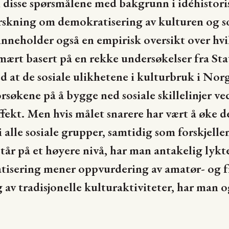
vi disse spørsmålene med bakgrunn i idéhistori
orskning om demokratisering av kulturen og 
neholder også en empirisk oversikt over hvil
mært basert på en rekke undersøkelser fra Stat
at de sosiale ulikhetene i kulturbruk i Norge
rsøkene på å bygge ned sosiale skillelinjer ved
 effekt. Men hvis målet snarere har vært å øke 
 alle sosiale grupper, samtidig som forskjel
estår på et høyere nivå, har man antakelig lykt
sering mener oppvurdering av amatør- og fr
 av tradisjonelle kulturaktiviteter, har man o