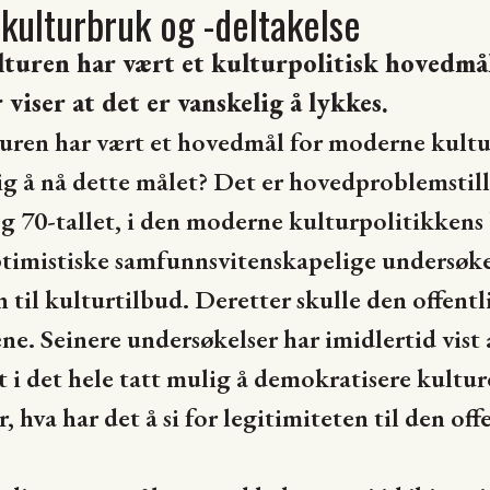
 kulturbruk og -deltakelse
turen har vært et kulturpolitisk hovedmål
viser at det er vanskelig å lykkes.
ren har vært et hovedmål for moderne kulturp
g å nå dette målet? Det er hovedproblemstill
og 70-tallet, i den moderne kulturpolitikkens
timistiske samfunnsvitenskapelige undersøke
en til kulturtilbud. Deretter skulle den offent
ne. Seinere undersøkelser har imidlertid vist 
et i det hele tatt mulig å demokratisere kultur
r, hva har det å si for legitimiteten til den of