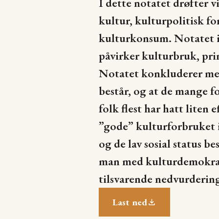
I dette notatet drøfter 
kultur, kulturpolitisk f
kulturkonsum. Notatet in
påvirker kulturbruk, pri
Notatet konkluderer med 
består, og at de mange fo
folk flest har hatt liten
”gode” kulturforbruket i
og de lav sosial status b
man med kulturdemokrati
tilsvarende nedvurdering
Last ned