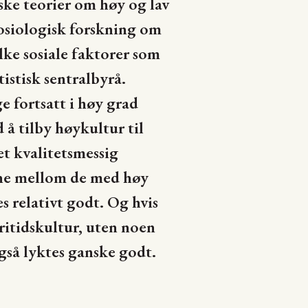
ske teorier om høy og lav
sosiologisk forskning om
ke sosiale faktorer som
istisk sentralbyrå.
 fortsatt i høy grad
 å tilby høykultur til
det kvalitetsmessig
lene mellom de med høy
es relativt godt. Og hvis
itidskultur, uten noen
gså lyktes ganske godt.