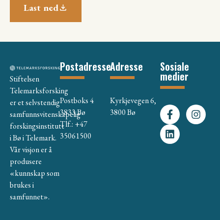
Last ned
Postadresse
Adresse
Sosiale
medier
Stiftelsen
Telemarksforsking
Postboks 4
Kyrkjevegen 6,
er et selvstendig
3833 Bø
3800 Bø
samfunnsvitenskapelig
Tlf.: +47
forskingsinstitutt
35061500
i Bø i Telemark.
Vår visjon er å
produsere
«kunnskap som
brukes i
samfunnet».