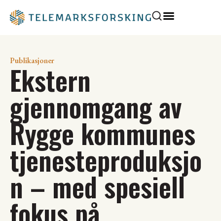
Publikasjoner
Ekstern
gjennomgang av
Rygge kommunes
tjenesteproduksjo
n – med spesiell
fokus på