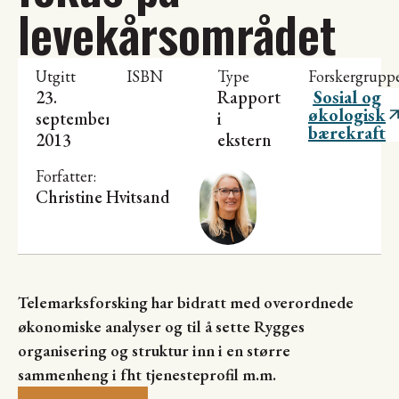
levekårsområdet
Utgitt
ISBN
Type
Forskergrupp
23.
Rapport
Sosial og
økologisk
september
i
bærekraft
2013
ekstern
rapportserie
Forfatter:
Christine Hvitsand
Telemarksforsking har bidratt med overordnede
økonomiske analyser og til å sette Rygges
organisering og struktur inn i en større
sammenheng i fht tjenesteprofil m.m.