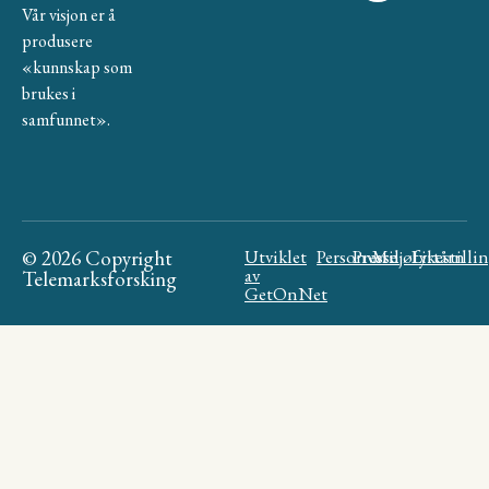
Vår visjon er å
produsere
«kunnskap som
brukes i
samfunnet».
© 2026 Copyright
Utviklet
Personvern
Presse
Miljøfyrtårn
Likestilli
av
Telemarksforsking
GetOnNet