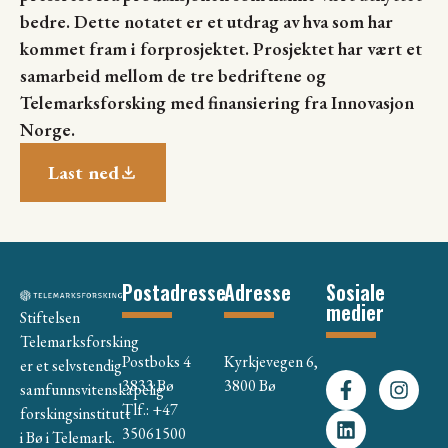
bedre. Dette notatet er et utdrag av hva som har
kommet fram i forprosjektet. Prosjektet har vært et
samarbeid mellom de tre bedriftene og
Telemarksforsking med finansiering fra Innovasjon
Norge.
Last ned
Postadresse
Adresse
Sosiale
medier
Stiftelsen
Telemarksforsking
Postboks 4
Kyrkjevegen 6,
er et selvstendig
3833 Bø
3800 Bø
samfunnsvitenskapelig
Tlf.: +47
forskingsinstitutt
35061500
i Bø i Telemark.