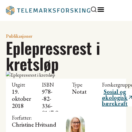
Publikasjoner
Eplepressrest i
kretsløp
Utgitt
ISBN
Type
Forskergrupp
19.
978-
Notat
Sosial og
økologisk
oktober
-82-
bærekraft
2018
336-
0147-8
Forfatter:
Christine Hvitsand