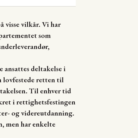
 visse vilkår. Vi har
epartementet som
underleverandør,
e ansattes deltakelse i
 lovfestede retten til
akelsen. Til enhver tid
ret i rettighetsfestingen
tter- og videreutdanning.
on, men har enkelte