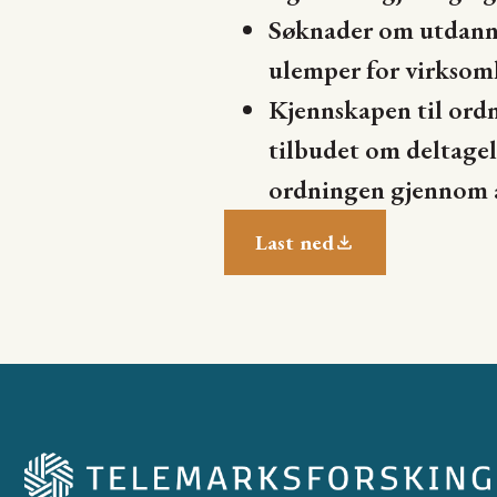
Søknader om utdanni
ulemper for virksomh
Kjennskapen til ordni
tilbudet om deltagels
ordningen gjennom a
Last ned