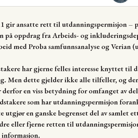
 gir ansatte rett til utdanningspermisjon – på
n på oppdrag fra Arbeids- og inkluderingsd
beid med Proba samfunnsanalyse og Verian (
.
akere har gjerne felles interesse knyttet til d
. Men dette gjelder ikke alle tilfeller, og den
derfor en viss betydning for omfanget av delt
idstakere som har utdanningspermisjon forank
te utgjør en ganske begrenset del av samlet e
ndre eller fjerne retten til utdanningspermisj
g informasjon.