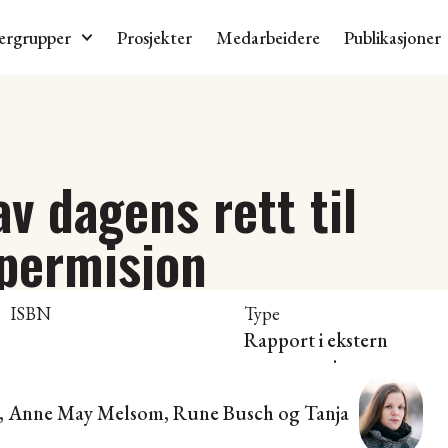
ergrupper
Prosjekter
Medarbeidere
Publikasjoner
av dagens rett til
permisjon
ISBN
Type
Rapport i ekstern
rapportserie
m, Anne May Melsom, Rune Busch og
Tanja