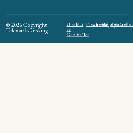
© 2026 Copyright
Utviklet
Personvern
Presse
Miljøfyrtårn
Likestilli
av
Telemarksforsking
GetOnNet