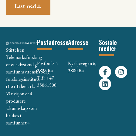
Last ned
Postadresse
Adresse
Sosiale
medier
Stiftelsen
Telemarksforsking
Postboks 4
Kyrkjevegen 6,
er et selvstendig
3833 Bø
3800 Bø
samfunnsvitenskapelig
Tlf.: +47
forskingsinstitutt
35061500
i Bø i Telemark.
Vår visjon er å
produsere
«kunnskap som
brukes i
samfunnet».