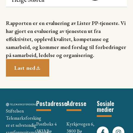
Rapporten er en evaluering av Lister PP-tjeneste. Vi
har gjort en evaluering av tjenesten ut fra
effektivitet, opplevd kvalitet, kompetanse og
samarbeid, og kommer med forslag til forbedringer
på samarbeid, ledelse og organisering.
Last ned
Postadresse
Adresse
Sosiale
medier
Stiftelsen
Telemarksforsking
Postboks 4
Kyrkjevegen 6,
er et selvstendig
3833 Bø
3800 Bø
samfunnsvitenskapelig