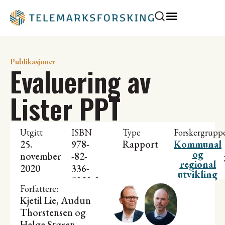
Publikasjoner
Evaluering av
Lister PPT
Utgitt
ISBN
Type
Forskergrupp
25.
978-
Rapport
Kommunal
og
november
-82-
regional
2020
336-
utvikling
0353-3
Forfattere:
Kjetil Lie
,
Audun
Thorstensen
og
Helge Støren