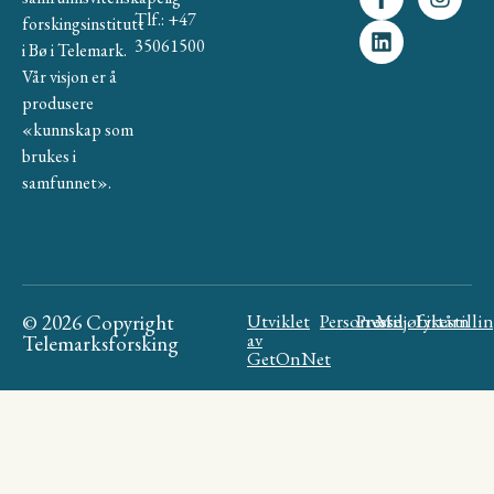
Tlf.: +47
forskingsinstitutt
35061500
i Bø i Telemark.
Vår visjon er å
produsere
«kunnskap som
brukes i
samfunnet».
© 2026 Copyright
Utviklet
Personvern
Presse
Miljøfyrtårn
Likestilli
av
Telemarksforsking
GetOnNet