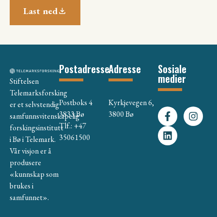
Last ned
Postadresse
Adresse
Sosiale
medier
Stiftelsen
Telemarksforsking
Postboks 4
Kyrkjevegen 6,
er et selvstendig
3833 Bø
3800 Bø
samfunnsvitenskapelig
Tlf.: +47
forskingsinstitutt
35061500
i Bø i Telemark.
Vår visjon er å
produsere
«kunnskap som
brukes i
samfunnet».