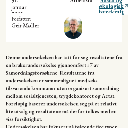
31.
Arbeidsrapport
Sosial og
økologisk
januar
bærekraft
2005
Forfatter:
Geir Møller
Denne undersøkelsen har tatt for seg resultatene fra
en brukerundersøkelse gjennomført i 7 av
Samordningsforsøkene. Resultatene fra
undersøkelsen er sammenlignet med seks
tilsvarende kommuner uten organisert samordning
mellom sosialtjenesten, trygdekontoret og Aetat.
Foreløpig baserer undersøkelsen seg på et relativt
lite utvalg og resultatene må derfor tolkes med en
viss forsiktighet.
Undersøkelsen har fokusert på følgende fire typer