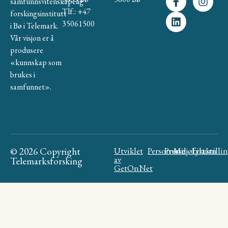
samfunnsvitenskapelig
Tlf.: +47
forskingsinstitutt
35061500
i Bø i Telemark.
Vår visjon er å
produsere
«kunnskap som
brukes i
samfunnet».
© 2026 Copyright
Utviklet
Personvern
Presse
Miljøfyrtårn
Likestilli
av
Telemarksforsking
GetOnNet