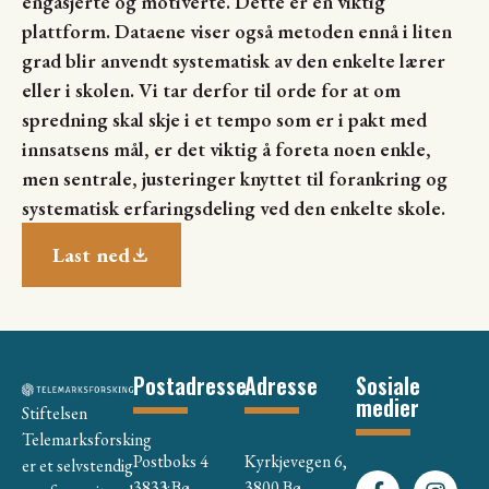
engasjerte og motiverte. Dette er en viktig
plattform. Dataene viser også metoden ennå i liten
grad blir anvendt systematisk av den enkelte lærer
eller i skolen. Vi tar derfor til orde for at om
spredning skal skje i et tempo som er i pakt med
innsatsens mål, er det viktig å foreta noen enkle,
men sentrale, justeringer knyttet til forankring og
systematisk erfaringsdeling ved den enkelte skole.
Last ned
Postadresse
Adresse
Sosiale
medier
Stiftelsen
Telemarksforsking
Postboks 4
Kyrkjevegen 6,
er et selvstendig
3833 Bø
3800 Bø