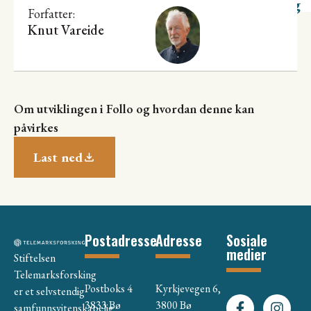
utvikling
Forfatter:
Knut Vareide
Om utviklingen i Follo og hvordan denne kan
påvirkes
Last ned
Postadresse
Adresse
Sosiale
medier
Stiftelsen
Telemarksforsking
Postboks 4
Kyrkjevegen 6,
er et selvstendig
3833 Bø
3800 Bø
samfunnsvitenskapelig