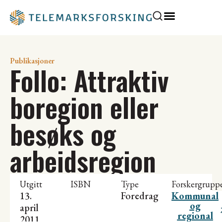
Publikasjoner
Follo: Attraktiv
boregion eller
besøks og
arbeidsregion
Utgitt
ISBN
Type
Forskergrupp
13.
Foredrag
Kommunal
og
april
regional
2011