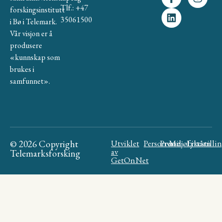
Tlf.: +47
forskingsinstitutt
35061500
i Bø i Telemark.
Vår visjon er å
produsere
«kunnskap som
brukes i
samfunnet».
© 2026 Copyright
Utviklet
Personvern
Presse
Miljøfyrtårn
Likestilli
av
Telemarksforsking
GetOnNet