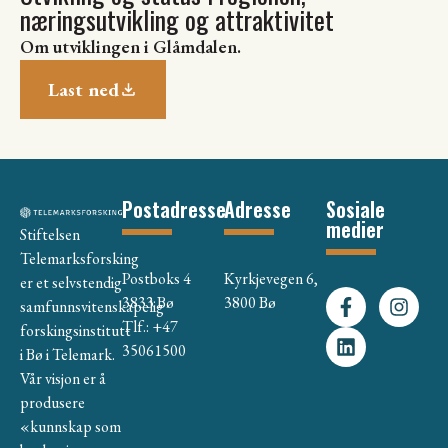
næringsutvikling og attraktivitet
Om utviklingen i Glåmdalen.
Last ned
Postadresse
Adresse
Sosiale
medier
Stiftelsen
Telemarksforsking
Postboks 4
Kyrkjevegen 6,
er et selvstendig
3833 Bø
3800 Bø
samfunnsvitenskapelig
Tlf.: +47
forskingsinstitutt
35061500
i Bø i Telemark.
Vår visjon er å
produsere
«kunnskap som