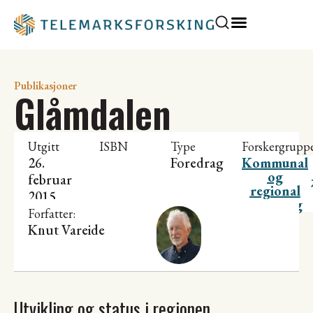
Publikasjoner
Glåmdalen
Utgitt
ISBN
Type
Forskergrupp
26.
Foredrag
Kommunal
og
februar
regional
2015
utvikling
Forfatter:
Knut Vareide
Utvikling og status i regionen,