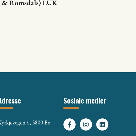
øre & Romsdals) LUK
Adresse
Sosiale medier
Kyrkjevegen 6, 3800 Bø