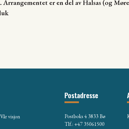
sa. Arrangementet er en del av Halsas (og M
luk
Postadresse
Postboks 4 3833 Bø
Vår visjon
Tlf.: +47 35061500