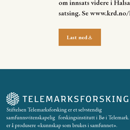
om innsats videre i Hal
satsing. Se www.krd.no/
Last ned
Stiftelsen Telemarksforsking er et selvstendig
samfunnsvitenskapelig forskingsinstitutt i Bø i Telemark. 
er å produsere «kunnskap som brukes i samfunnet».