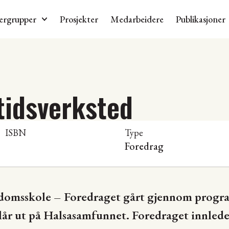
ergrupper
Prosjekter
Medarbeidere
Publikasjoner
tidsverksted
ISBN
Type
Foredrag
omsskole – Foredraget gårt gjennom program
slår ut på Halsasamfunnet. Foredraget innled