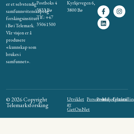
Postboks 4
Kyrkjevegen 6,
er et selvstendig
3833 Bø
3800 Bø
samfunnsvitenskapelig
Tlf.: +47
forskingsinstitutt
35061500
i Bø i Telemark.
Vår visjon er å
produsere
«kunnskap som
brukes i
samfunnet».
© 2026 Copyright
Utviklet
Personvern
Presse
Miljøfyrtårn
Likestilli
av
Telemarksforsking
GetOnNet