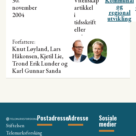
30.
Vitenskapelig
Kommunal
og
november
artikkel
regional
2004
i
utvikling
tidsskrift
eller
serier
Forfattere:
Knut Løyland, Lars
Håkonsen,
Kjetil Lie
,
Trond Erik Lunder
og
Karl Gunnar Sanda
Postadresse
Adresse
Sosiale
medier
Stiftelsen
Telemarksforsking