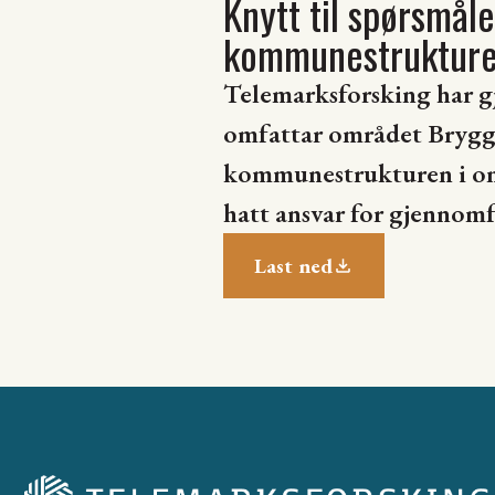
Knytt til spørsmål
kommunestrukture
Telemarksforsking har g
omfattar området Bryggj
kommunestrukturen i omr
hatt ansvar for gjennomf
Last ned