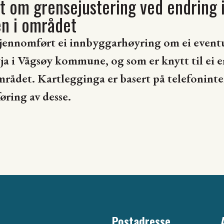
et om grensejustering ved endring 
n i området
jennomført ei innbyggarhøyring om ei eventu
a i Vågsøy kommune, og som er knytt til ei e
ådet. Kartlegginga er basert på telefoninte
øring av desse.
Postadresse