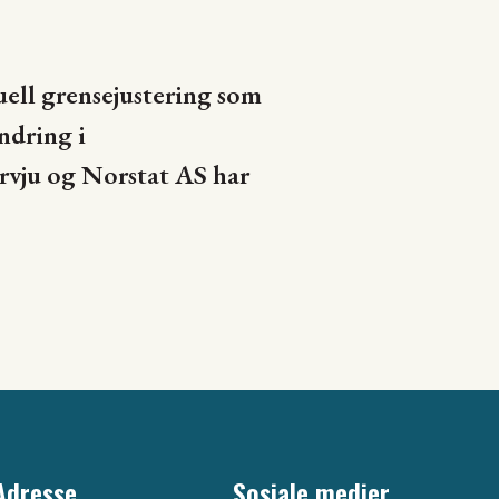
i
ell grensejustering som
ndring i
rvju og Norstat AS har
Adresse
Sosiale medier