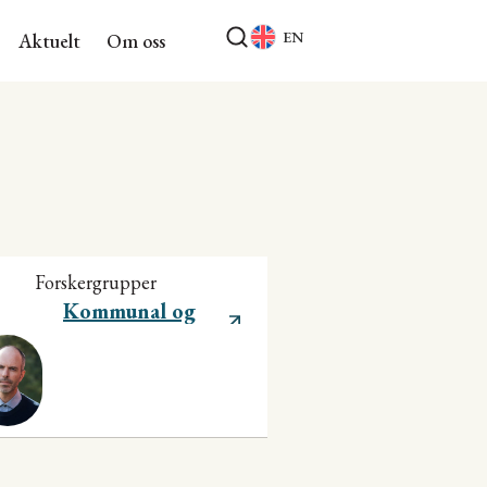
EN
Aktuelt
Om oss
Forskergrupper
Kommunal og
regional utvikling