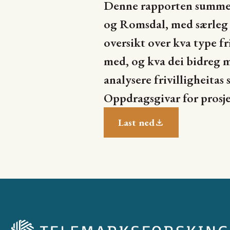
Denne rapporten summerer
og Romsdal, med særleg v
oversikt over kva type fri
med, og kva dei bidreg 
analysere frivilligheitas
Oppdragsgivar for pros
Last ned