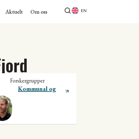
EN
Aktuelt
Om oss
Fjord
Forskergrupper
Kommunal og
regional utvikling