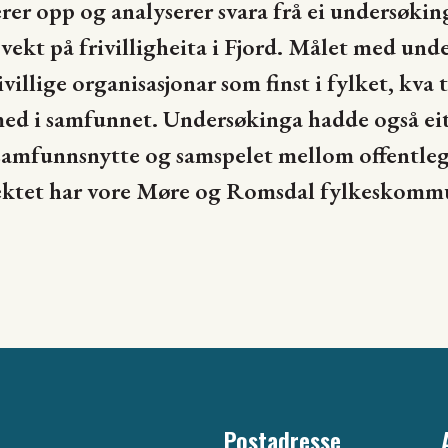
 opp og analyserer svara frå ei undersøking 
ekt på frivilligheita i Fjord. Målet med unde
villige organisasjonar som finst i fylket, kva 
med i samfunnet. Undersøkinga hadde også eit
 samfunnsnytte og samspelet mellom offentleg 
jektet har vore Møre og Romsdal fylkeskomm
Postadresse