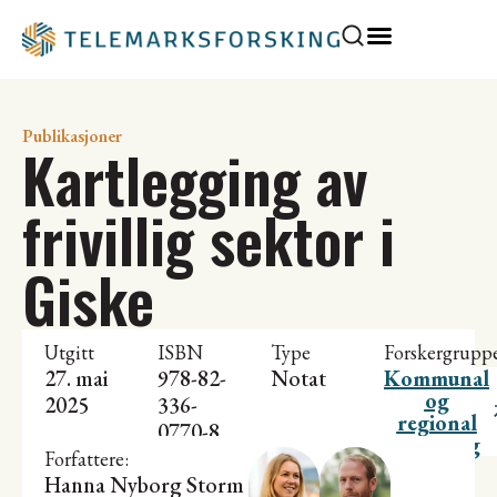
Publikasjoner
Kartlegging av
frivillig sektor i
Giske
Utgitt
ISBN
Type
Forskergrupp
27. mai
978-82-
Notat
Kommunal
og
2025
336-
regional
0770-8
utvikling
Forfattere:
Hanna Nyborg Storm