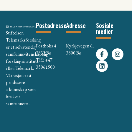
Postadresse
Adresse
Sosiale
medier
Stiftelsen
Telemarksforsking
Postboks 4
Kyrkjevegen 6,
er et selvstendig
3833 Bø
3800 Bø
samfunnsvitenskapelig
Tlf.: +47
forskingsinstitutt
35061500
i Bø i Telemark.
Vår visjon er å
produsere
«kunnskap som
brukes i
samfunnet».