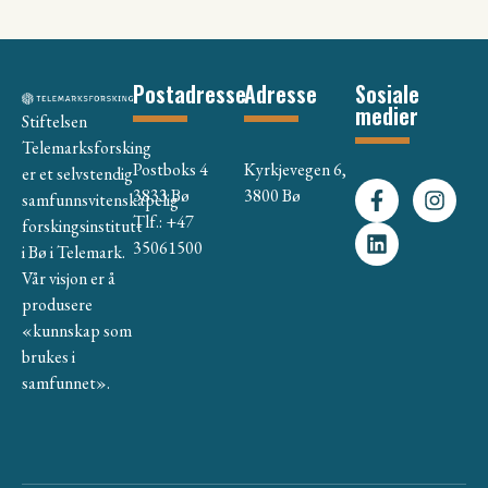
Postadresse
Adresse
Sosiale
medier
Stiftelsen
Telemarksforsking
Postboks 4
Kyrkjevegen 6,
er et selvstendig
3833 Bø
3800 Bø
samfunnsvitenskapelig
Tlf.: +47
forskingsinstitutt
35061500
i Bø i Telemark.
Vår visjon er å
produsere
«kunnskap som
brukes i
samfunnet».