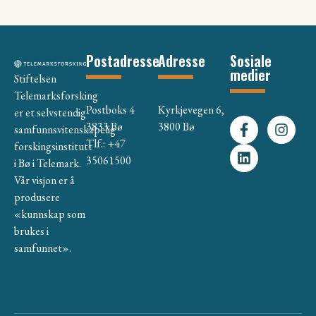
Postadresse
Adresse
Sosiale
medier
Stiftelsen
Telemarksforsking
Postboks 4
Kyrkjevegen 6,
er et selvstendig
3833 Bø
3800 Bø
samfunnsvitenskapelig
Tlf.: +47
forskingsinstitutt
35061500
i Bø i Telemark.
Vår visjon er å
produsere
«kunnskap som
brukes i
samfunnet».