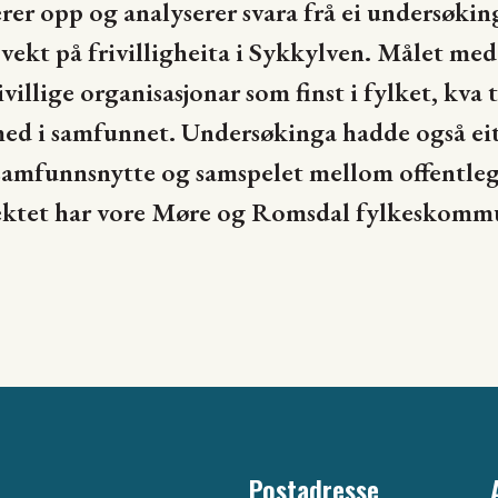
 opp og analyserer svara frå ei undersøking 
ekt på frivilligheita i Sykkylven. Målet med 
villige organisasjonar som finst i fylket, kva 
med i samfunnet. Undersøkinga hadde også eit
 samfunnsnytte og samspelet mellom offentleg 
jektet har vore Møre og Romsdal fylkeskomm
Postadresse