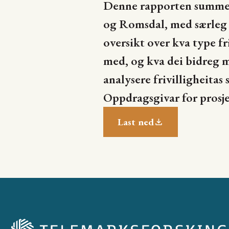
Denne rapporten summerer
og Romsdal, med særleg v
oversikt over kva type fri
med, og kva dei bidreg 
analysere frivilligheitas
Oppdragsgivar for pros
Last ned