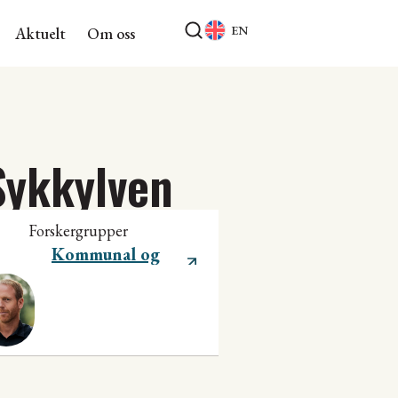
EN
Aktuelt
Om oss
 Sykkylven
Forskergrupper
Kommunal og
regional utvikling