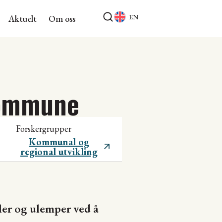
EN
Aktuelt
Om oss
kommune
Forskergrupper
Kommunal og
regional utvikling
er og ulemper ved å