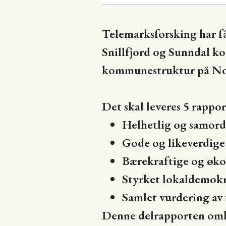
Telemarksforsking har f
Snillfjord og Sunndal k
kommunestruktur på N
Det skal leveres 5 rappo
Helhetlig og samord
Gode og likeverdige 
Bærekraftige og øk
Styrket lokaldemokr
Samlet vurdering av 
Denne delrapporten omhan