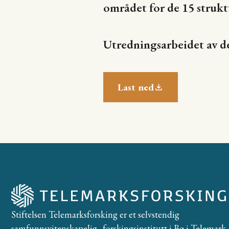
området for de 15 strukt
Utredningsarbeidet av d
Last ned
Stiftelsen Telemarksforsking er et selvstendig
samfunnsvitenskapelig forskingsinstitutt i Bø i Telemark. 