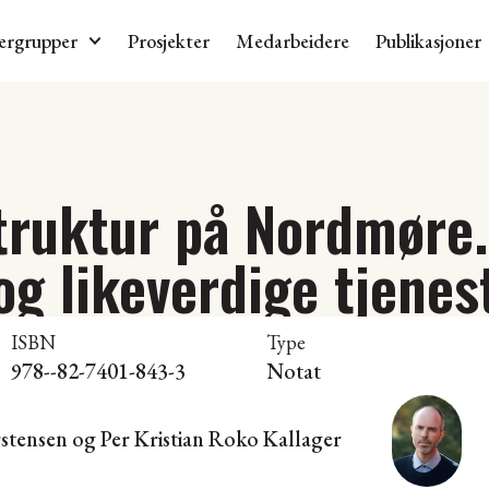
ergrupper
Prosjekter
Medarbeidere
Publikasjoner
uktur på Nordmøre.
g likeverdige tjenes
ISBN
Type
978--82-7401-843-3
Notat
stensen
og Per Kristian Roko Kallager