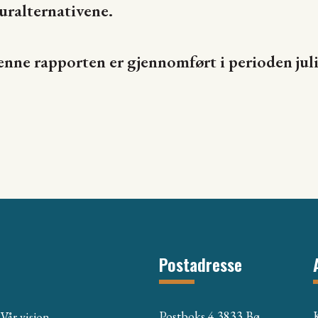
uralternativene.
enne rapporten er gjennomført i perioden jul
Postadresse
Postboks 4 3833 Bø
Vår visjon