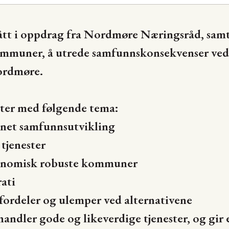
ått i oppdrag fra Nordmøre Næringsråd, sam
ommuner, å utrede samfunnskonsekvenser ved
ordmøre.
rter med følgende tema:
net samfunnsutvikling
tjenester
onomisk robuste kommuner
ati
fordeler og ulemper ved alternativene
dler gode og likeverdige tjenester, og gir 