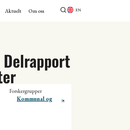
EN
Aktuelt
Om oss
 Delrapport
ter
Forskergrupper
Kommunal og
regional utvikling