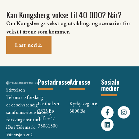
Kan Kongsberg vokse til 40 000? Når?
Om Kongsbergs vekst og utvikling, og scenarier for
vekst i årene som kommer.
Last ned
Postadresse
Adresse
Sosiale
medier
Stiftelsen
Telemarksforsking
Postboks 4
Kyrkjevegen 6,
er et selvstendig
3833 Bø
3800 Bø
samfunnsvitenskapelig
Tlf.: +47
forskingsinstitutt
35061500
i Bø i Telemark.
Vår visjon er å