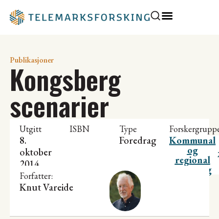
Publikasjoner
Kongsberg
scenarier
Utgitt
ISBN
Type
Forskergrupp
8.
Foredrag
Kommunal
og
oktober
regional
2014
utvikling
Forfatter:
Knut Vareide