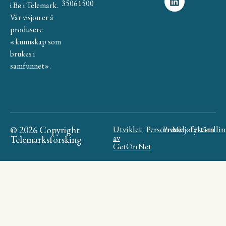
35061500
i Bø i Telemark.
Vår visjon er å
produsere
«kunnskap som
brukes i
samfunnet».
© 2026 Copyright
Utviklet
Personvern
Presse
Miljøfyrtårn
Likestilli
av
Telemarksforsking
GetOnNet