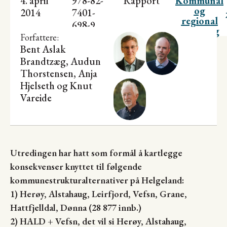
4. april
978-82-
Rapport
Kommunal
og
2014
7401-
regional
698-9
utvikling
Forfattere:
Bent Aslak
Brandtzæg
,
Audun
Thorstensen
, Anja
Hjelseth og
Knut
Vareide
Utredingen har hatt som formål å kartlegge
konsekvenser knyttet til følgende
kommunestrukturalternativer på Helgeland:
1)
Herøy, Alstahaug, Leirfjord, Vefsn, Grane,
Hattfjelldal, Dønna (28 877 innb.)
2) HALD + Vefsn, det vil si Herøy, Alstahaug,