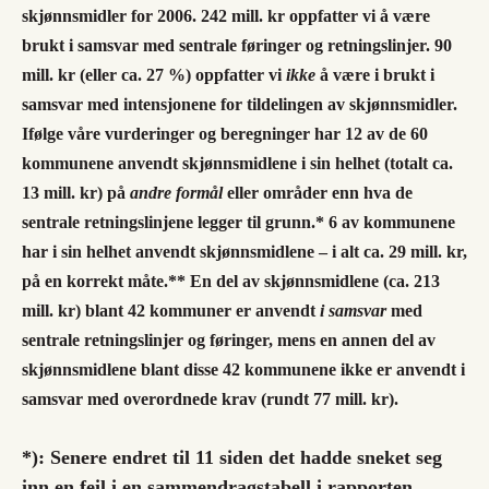
skjønnsmidler for 2006. 242 mill. kr oppfatter vi å være
brukt i samsvar med sentrale føringer og retningslinjer. 90
mill. kr (eller ca. 27 %) oppfatter vi
ikke
å være i brukt i
samsvar med intensjonene for tildelingen av skjønnsmidler.
Ifølge våre vurderinger og beregninger har 12 av de 60
kommunene anvendt skjønnsmidlene i sin helhet (totalt ca.
13 mill. kr) på
andre formål
eller områder enn hva de
sentrale retningslinjene legger til grunn.* 6 av kommunene
har i sin helhet anvendt skjønnsmidlene – i alt ca. 29 mill. kr,
på en korrekt måte.** En del av skjønnsmidlene (ca. 213
mill. kr) blant 42 kommuner er anvendt
i samsvar
med
sentrale retningslinjer og føringer, mens en annen del av
skjønnsmidlene blant disse 42 kommunene ikke er anvendt i
samsvar med overordnede krav (rundt 77 mill. kr).
*): Senere endret til 11 siden det hadde sneket seg
inn en feil i en sammendragstabell i rapporten.