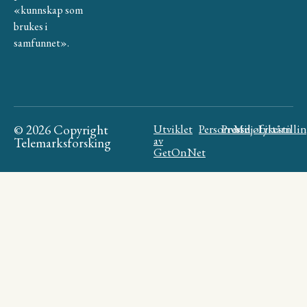
«kunnskap som
brukes i
samfunnet».
© 2026 Copyright
Utviklet
Personvern
Presse
Miljøfyrtårn
Likestilli
av
Telemarksforsking
GetOnNet