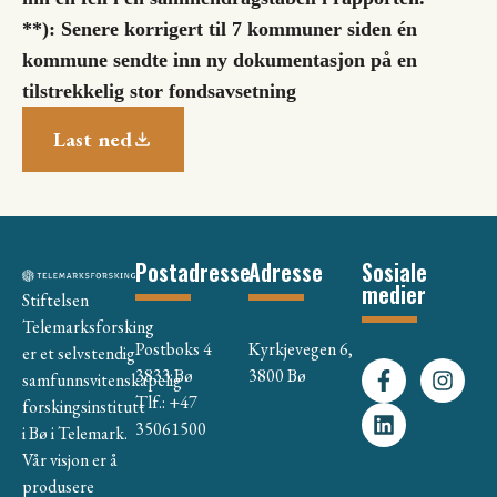
**): Senere korrigert til 7 kommuner siden én
kommune sendte inn ny dokumentasjon på en
tilstrekkelig stor fondsavsetning
Last ned
Postadresse
Adresse
Sosiale
medier
Stiftelsen
Telemarksforsking
Postboks 4
Kyrkjevegen 6,
er et selvstendig
3833 Bø
3800 Bø
samfunnsvitenskapelig
Tlf.: +47
forskingsinstitutt
35061500
i Bø i Telemark.
Vår visjon er å
produsere