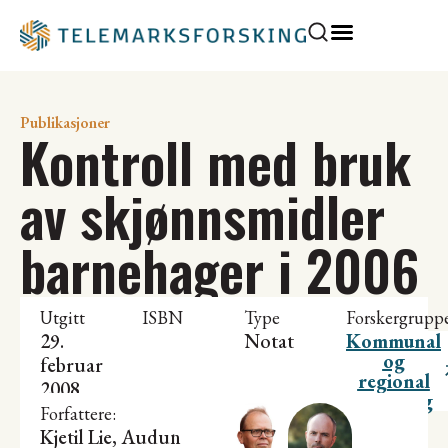
Publikasjoner
Kontroll med bruk
av skjønnsmidler
barnehager i 2006
Utgitt
ISBN
Type
Forskergrupp
29.
Notat
Kommunal
og
februar
regional
2008
utvikling
Forfattere:
Kjetil Lie
,
Audun