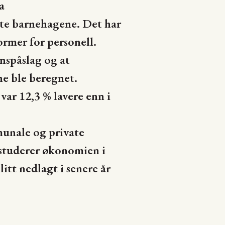
a
ate barnehagene. Det har
ormer for personell.
onspåslag og at
ne ble beregnet.
ar 12,3 % lavere enn i
munale og private
 studerer økonomien i
tt nedlagt i senere år