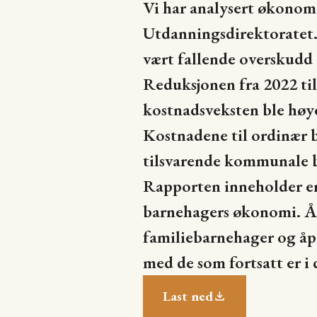
Vi har analysert økonom
Utdanningsdirektoratet. 
vært fallende overskudd o
Reduksjonen fra 2022 til
kostnadsveksten ble høye
Kostnadene til ordinær b
tilsvarende kommunale b
Rapporten inneholder en
barnehagers økonomi. Åre
familiebarnehager og åp
med de som fortsatt er i d
Last ned