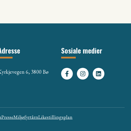
Adresse
Sosiale medier
Kyrkjevegen 6, 3800 Bø
n
Presse
Miljøfyrtårn
Likestillingsplan