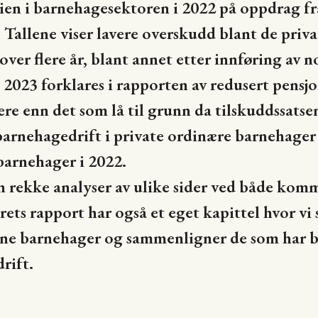
ien i barnehagesektoren i 2022 på oppdrag fr
Tallene viser lavere overskudd blant de priv
ver flere år, blant annet etter innføring av n
 2023 forklares i rapporten av redusert pensj
re enn det som lå til grunn da tilskuddssatse
arnehagedrift i private ordinære barnehager v
arnehager i 2022.
 rekke analyser av ulike sider ved både kom
ts rapport har også et eget kapittel hvor vi
ne barnehager og sammenligner de som har bli
rift.