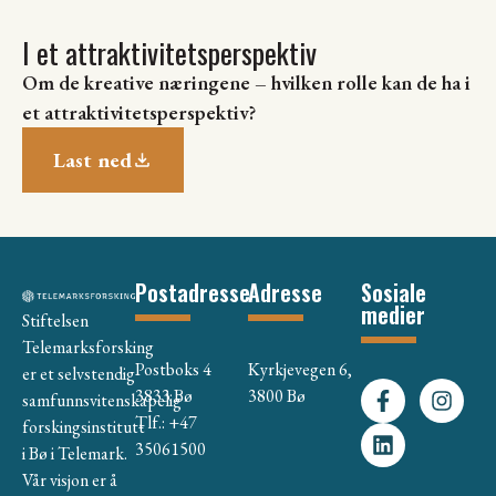
I et attraktivitetsperspektiv
Om de kreative næringene – hvilken rolle kan de ha i
et attraktivitetsperspektiv?
Last ned
Postadresse
Adresse
Sosiale
medier
Stiftelsen
Telemarksforsking
Postboks 4
Kyrkjevegen 6,
er et selvstendig
3833 Bø
3800 Bø
samfunnsvitenskapelig
Tlf.: +47
forskingsinstitutt
35061500
i Bø i Telemark.
Vår visjon er å