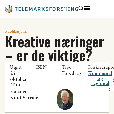
Publikasjoner
Kreative næringer
– er de viktige?
Utgitt
ISBN
Type
Forskergrupp
24.
Foredrag
Kommunal
og
oktober
regional
2013
utvikling
Forfatter:
Knut Vareide