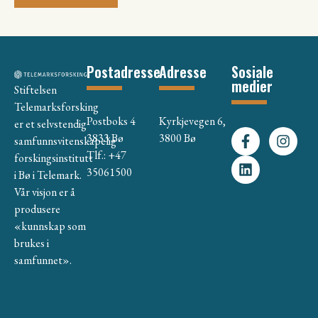
Postadresse
Adresse
Sosiale
medier
Stiftelsen
Telemarksforsking
Postboks 4
Kyrkjevegen 6,
er et selvstendig
3833 Bø
3800 Bø
samfunnsvitenskapelig
Tlf.: +47
forskingsinstitutt
35061500
i Bø i Telemark.
Vår visjon er å
produsere
«kunnskap som
brukes i
samfunnet».